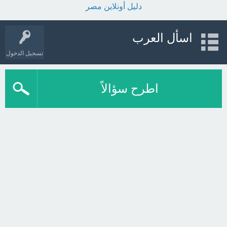
دليل أونلاين مصر
اسأل العرب
تسجيل الدخول
اطرح سؤالاً