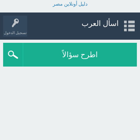
دليل أونلاين مصر
اسأل العرب
تسجيل الدخول
اطرح سؤالاً