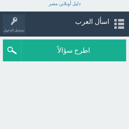
دليل أونلاين مصر
اسأل العرب
تسجيل الدخول
اطرح سؤالاً