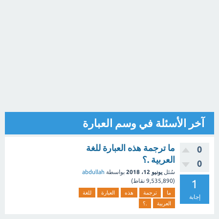
آخر الأسئلة في وسم العبارة
ما ترجمة هذه العبارة للغة
0
العربية .؟
0
سُئل
يونيو 12، 2018
بواسطة
abdullah
1
(
9,535,890
نقاط)
ما
ترجمة
هذه
العبارة
للغة
إجابة
العربية
.؟