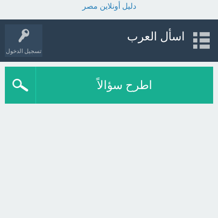
دليل أونلاين مصر
اسأل العرب
تسجيل الدخول
اطرح سؤالاً