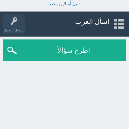
دليل أونلاين مصر
اسأل العرب
تسجيل الدخول
اطرح سؤالاً