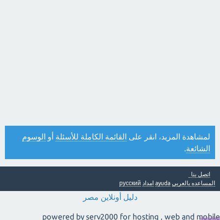
لمشاهدة المزيد، انقر على
القائمة الكاملة للأسئلة
أو
الوسوم
الشائعة
.
اتصل بنا
المساعده بالعربي
ayuda
امداد
русский
دليل أونلاين مصر
powered by serv2000 for hosting , web and mobile