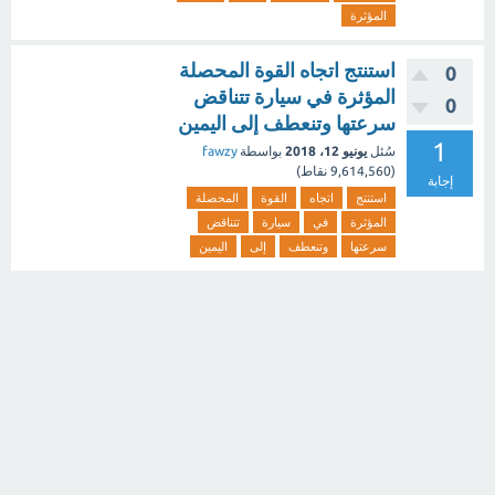
المؤثرة
استنتج اتجاه القوة المحصلة
0
المؤثرة في سيارة تتناقض
0
سرعتها وتنعطف إلى اليمين
1
سُئل
يونيو 12، 2018
بواسطة
fawzy
(
9,614,560
نقاط)
إجابة
استنتج
اتجاه
القوة
المحصلة
المؤثرة
في
سيارة
تتناقض
سرعتها
وتنعطف
إلى
اليمين