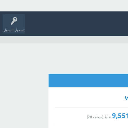
تسجيل الدخول
9,55
نقاط (مصنف #
2
)