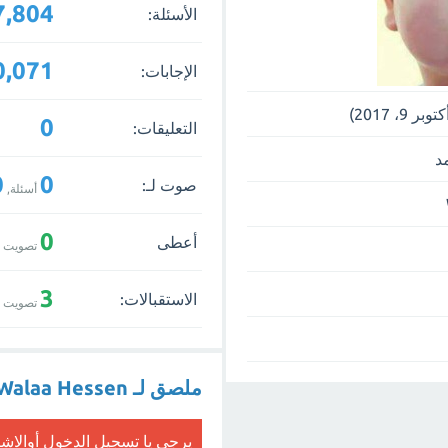
7,804
الأسئلة:
0,071
الإجابات:
0
التعليقات:
د
0
0
صوت لـ:
أسئلة,
0
أعطى
تصويت ب
3
الاستقبالات:
تصويت ب
ملصق لـ Walaa Hessen
يرجى يا
تسجيل الدخول
أو
الاش