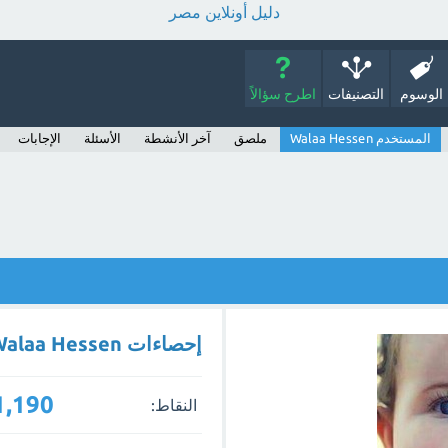
دليل أونلاين مصر
الوسوم
التصنيفات
اطرح سؤالاً
المستخدم Walaa Hessen
ملصق
آخر الأنشطة
الأسئلة
الإجابات
إحصاءات Walaa Hessen
1,190
النقاط: