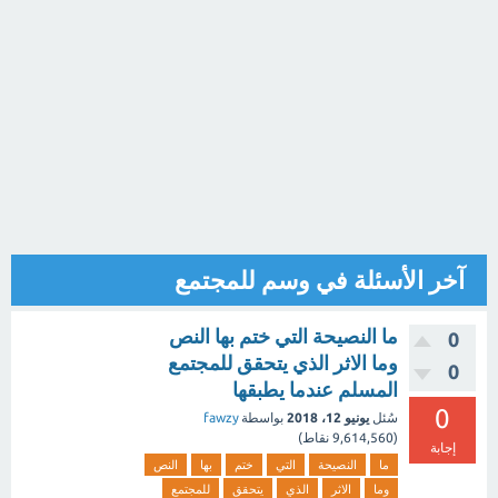
آخر الأسئلة في وسم للمجتمع
ما النصيحة التي ختم بها النص
0
وما الاثر الذي يتحقق للمجتمع
0
المسلم عندما يطبقها
0
سُئل
يونيو 12، 2018
بواسطة
fawzy
(
9,614,560
نقاط)
إجابة
ما
النصيحة
التي
ختم
بها
النص
وما
الاثر
الذي
يتحقق
للمجتمع