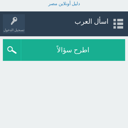
دليل أونلاين مصر
اسأل العرب
تسجيل الدخول
اطرح سؤالاً