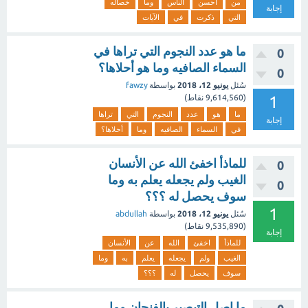
من
أحسن
الناس
وما
خصاله
إجابة
التي
ذكرت
في
الآيات
ما هو عدد النجوم التي تراها في
0
السماء الصافيه وما هو أحلاها؟
0
سُئل
يونيو 12، 2018
بواسطة
fawzy
1
(
9,614,560
نقاط)
ما
هو
عدد
النجوم
التي
تراها
إجابة
في
السماء
الصافيه
وما
أحلاها؟
للماذأ اخفئ الله عن الأنسان
0
الغيب ولم يجعله يعلم به وما
0
سوف يحصل له ؟؟؟
1
سُئل
يونيو 12، 2018
بواسطة
abdullah
(
9,535,890
نقاط)
إجابة
للماذأ
اخفئ
الله
عن
الأنسان
الغيب
ولم
يجعله
يعلم
به
وما
سوف
يحصل
له
؟؟؟
ما اصل التبصير بالفنجان وما