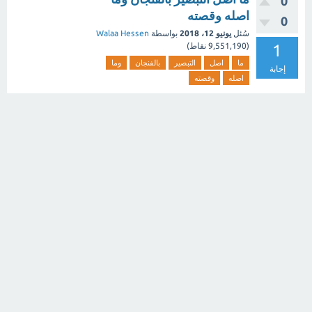
0
اصله وقصته
0
سُئل
يونيو 12، 2018
بواسطة
Walaa Hessen
1
(
9,551,190
نقاط)
ما
اصل
التبصير
بالفنجان
وما
إجابة
اصله
وقصته