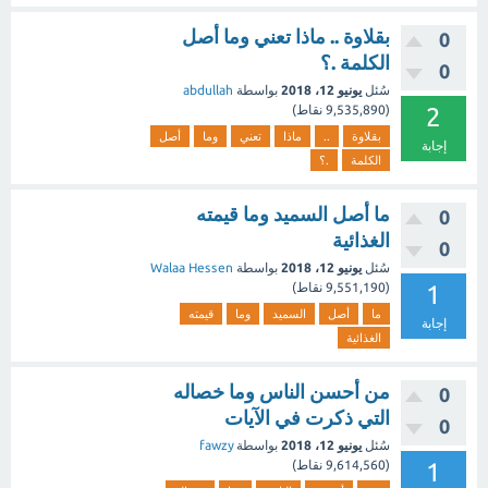
بقلاوة .. ماذا تعني وما أصل
0
الكلمة .؟
0
سُئل
يونيو 12، 2018
بواسطة
abdullah
2
(
9,535,890
نقاط)
بقلاوة
..
ماذا
تعني
وما
أصل
إجابة
الكلمة
.؟
ما أصل السميد وما قيمته
0
الغذائية
0
سُئل
يونيو 12، 2018
بواسطة
Walaa Hessen
1
(
9,551,190
نقاط)
ما
أصل
السميد
وما
قيمته
إجابة
الغذائية
من أحسن الناس وما خصاله
0
التي ذكرت في الآيات
0
سُئل
يونيو 12، 2018
بواسطة
fawzy
1
(
9,614,560
نقاط)