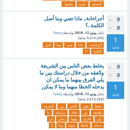
المسلم
عندما
يطبقها
أجزاخانة.. ماذا تعني وما أصل
0
الكلمة .؟
0
سُئل
يونيو 12، 2018
بواسطة
fawzy
1
(
9,614,560
نقاط)
أجزاخانة..
ماذا
تعني
وما
أصل
إجابة
الكلمة
.؟
يخلط بعض الناس بين الشريعة
0
والفقه من خلال دراستك بين ما
0
يلي الفرق بينهما ما يمكن ان
1
يدخله الخطا منهما وما لا يمكن
سُئل
يونيو 12، 2018
بواسطة
fawzy
إجابة
(
9,614,560
نقاط)
يخلط
بعض
الناس
بين
الشريعة
والفقه
من
خلال
دراستك
ما
يلي
الفرق
بينهما
يمكن
ان
يدخله
الخطا
منهما
وما
لا