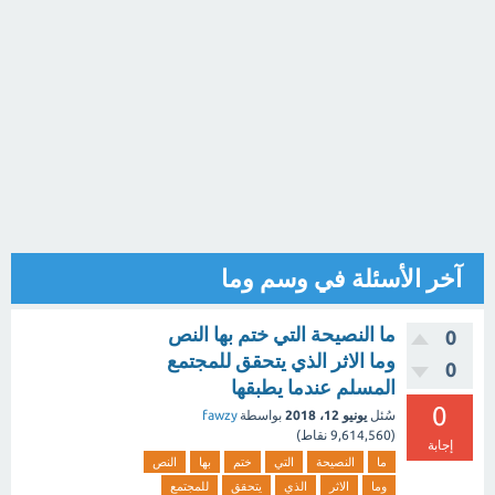
آخر الأسئلة في وسم وما
ما النصيحة التي ختم بها النص
0
وما الاثر الذي يتحقق للمجتمع
0
المسلم عندما يطبقها
0
سُئل
يونيو 12، 2018
بواسطة
fawzy
(
9,614,560
نقاط)
إجابة
ما
النصيحة
التي
ختم
بها
النص
وما
الاثر
الذي
يتحقق
للمجتمع