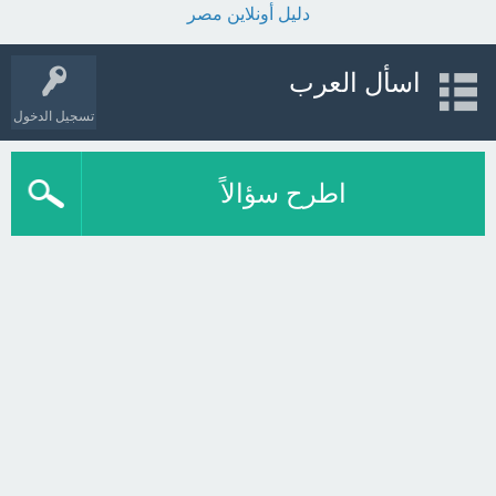
دليل أونلاين مصر
اسأل العرب
تسجيل الدخول
اطرح سؤالاً