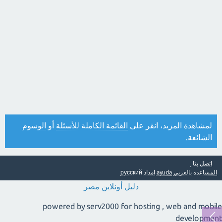
لمشاهدة المزيد، انقر على
القائمة الكاملة للأسئلة
أو
الوسوم
الشائعة
.
اتصل بنا
المساعده بالعربي
ayuda
امداد
русский
دليل أونلاين مصر
powered by serv2000 for hosting , web and mobile
development