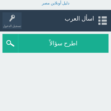
دليل أونلاين مصر
اسأل العرب
تسجيل الدخول
اطرح سؤالاً