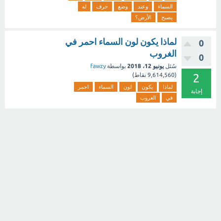
السماء
وعند
وضع
حرف
له
يصبح
الأرض؟
لماذا يكون لون السماء احمر في
0
الغروب
0
سُئل
يونيو 12، 2018
بواسطة
fawzy
2
(
9,614,560
نقاط)
لماذا
يكون
لون
السماء
احمر
إجابة
في
الغروب