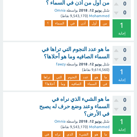
من أول من أذن في السماء ؟
0
سُئل
يونيو 12، 2018
بواسطة
Omnia
0
Mohammed
(
9,543,170
نقاط)
1
من
أول
أذن
في
السماء
؟
إجابة
ما هو عدد النجوم التي تراها في
0
السماء الصافيه وما هو أحلاها؟
0
سُئل
يونيو 12، 2018
بواسطة
fawzy
1
(
9,614,560
نقاط)
ما
هو
عدد
النجوم
التي
تراها
إجابة
في
السماء
الصافيه
وما
أحلاها؟
ما هو الشيء الذي نراه في
0
السماء وعند وضع حرف له يصبح
0
في الأرض؟
1
سُئل
يونيو 12، 2018
بواسطة
Omnia
Mohammed
(
9,543,170
نقاط)
إجابة
ما
هو
الشيء
الذي
نراه
في