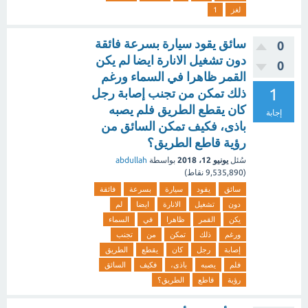
لغز
1
سائق يقود سيارة بسرعة فائقة
0
دون تشغيل الانارة ايضا لم يكن
0
القمر ظاهرا في السماء ورغم
1
ذلك تمكن من تجنب إصابة رجل
كان يقطع الطريق فلم يصبه
إجابة
باذى، فكيف تمكن السائق من
رؤية قاطع الطريق؟
سُئل
يونيو 12، 2018
بواسطة
abdullah
(
9,535,890
نقاط)
سائق
يقود
سيارة
بسرعة
فائقة
دون
تشغيل
الانارة
ايضا
لم
يكن
القمر
ظاهرا
في
السماء
ورغم
ذلك
تمكن
من
تجنب
إصابة
رجل
كان
يقطع
الطريق
فلم
يصبه
باذى،
فكيف
السائق
رؤية
قاطع
الطريق؟