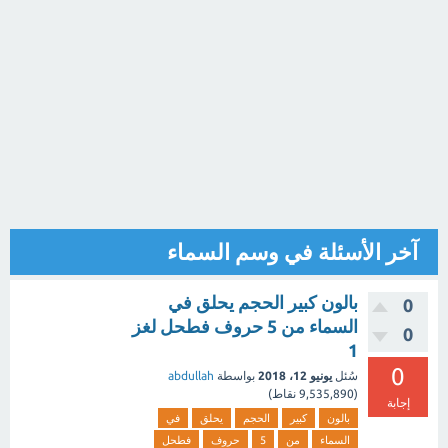
آخر الأسئلة في وسم السماء
بالون كبير الحجم يحلق في
0
السماء من 5 حروف فطحل لغز
0
1
0
سُئل
يونيو 12، 2018
بواسطة
abdullah
(
9,535,890
نقاط)
إجابة
بالون
كبير
الحجم
يحلق
في
السماء
من
5
حروف
فطحل