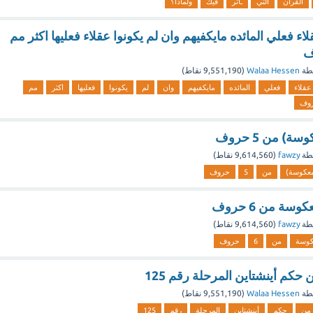
القرأن
التي
ـأثر
فيك
ولماذا؟
ء فعلي المائده مايكفيهم وان لم يكونوا عقلاء فعليها اكثر مم
طة
Walaa Hessen
(
9,551,190
نقاط)
عقلاء
فعلي
المائده
مايكفيهم
وان
لم
يكونوا
فعليها
اكثر
مم
وف
ة) من 5 حروف
طة
fawzy
(
9,614,560
نقاط)
عكوسة)
من
5
حروف
ة من 6 حروف
طة
fawzy
(
9,614,560
نقاط)
وسة
من
6
حروف
حكم أينشتاين المرحلة رقم 125
طة
Walaa Hessen
(
9,551,190
نقاط)
من
حكم
أينشتاين
المرحلة
رقم
125