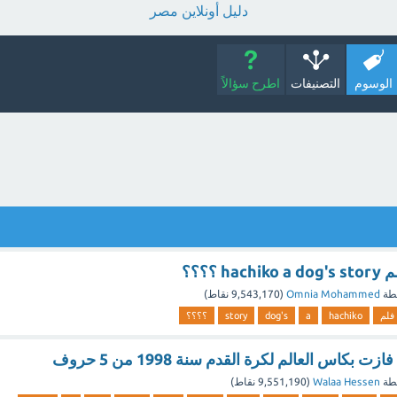
دليل أونلاين مصر
الوسوم
التصنيفات
اطرح سؤالاً
 ؟؟؟؟
طة
Omnia Mohammed
(
9,543,170
نقاط)
فلم
hachiko
a
dog's
story
؟؟؟؟
 بكاس العالم لكرة القدم سنة 1998 من 5 حروف
طة
Walaa Hessen
(
9,551,190
نقاط)