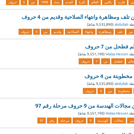
تي
فازت
بكاس
العالم
لكرة
القدم
سنة
1998
من
5
حروف
تلف ومظاهرة وانتهاء الصلاحية وقديم من 4 حروف
طة
abdullah
(
9,535,890
نقاط)
بين
تلف
ومظاهرة
وانتهاء
الصلاحية
وقديم
من
4
حروف
 فطحل من 7 حروف
طة
Walaa Hessen
(
9,551,190
نقاط)
عالم
فطحل
من
7
حروف
وبتة من 4 حروف
طة
abdullah
(
9,535,890
نقاط)
مخطوبتة
من
4
حروف
لهندسة من 9 حروف مرحلة رقم 97
طة
Walaa Hessen
(
9,551,190
نقاط)
من
مجالات
الهندسة
9
حروف
مرحلة
رقم
97