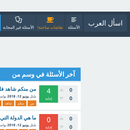
اسأل العرب
الأسئلة
نقاشات ساخنة!
الأسئلة غير المجابة
آخر الأسئلة في وسم من
من منكم شاهد فلم hachiko a dog's story
0
4
سُئل
يونيو 12، 2018
بواس
0
إجابة
من
منكم
شاهد
ما هي الدولة التي فازت
0
0
سُئل
يونيو 12، 2018
بواس
0
إجابة