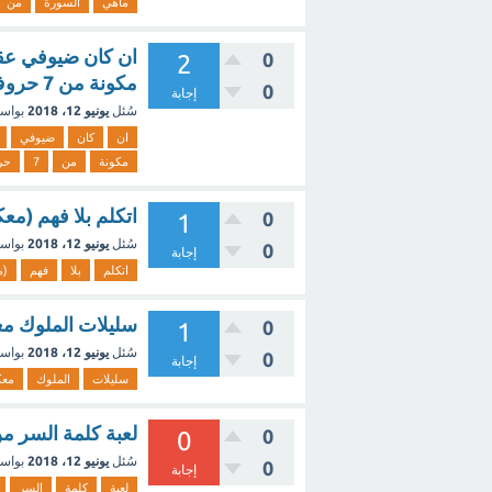
ماهي
السورة
من
ان كان ضيوفي عقلا
0
2
مكونة من 7 حروف
0
إجابة
سُئل
يونيو 12، 2018
بواس
ان
كان
ضيوفي
مكونة
من
7
حر
اتكلم بلا فهم (معكوس
0
1
سُئل
يونيو 12، 2018
بواس
0
إجابة
اتكلم
بلا
فهم
(م
سليلات الملوك معكوس
0
1
سُئل
يونيو 12، 2018
بواس
0
إجابة
سليلات
الملوك
معك
لعبة كلمة السر من 
0
0
سُئل
يونيو 12، 2018
بواس
0
إجابة
لعبة
كلمة
السر