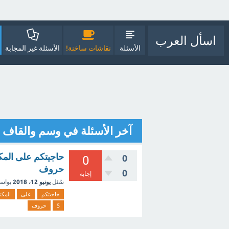
اسأل العرب
الأسئلة
نقاشات ساخنة!
الأسئلة غير المجابة
آخر الأسئلة في وسم والقاف
0
0
حروف
0
إجابة
سُئل
يونيو 12، 2018
بواس
حاجيتكم
على
المكن
5
حروف