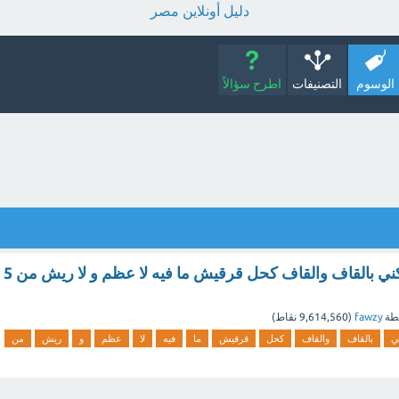
دليل أونلاين مصر
الوسوم
التصنيفات
اطرح سؤالاً
حاجيتكم على المكني بالقاف والقاف كحل قرقيش ما فيه لا عظم و لا ريش من 5
طة
fawzy
(
9,614,560
نقاط)
ي
بالقاف
والقاف
كحل
قرقيش
ما
فيه
لا
عظم
و
ريش
من