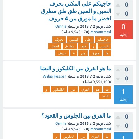
حاجيتكم على المكني بحرف
0
السين و السين طق طق مطرق
0
اخضر ما مورق من 4 حروف
0
سُئل
يونيو 12، 2018
بواسطة
Omnia
Mohammed
(
9,543,170
نقاط)
إجابة
حاجيتكم
على
المكني
بحرف
السين
و
طق
مطرق
اخضر
ما
مورق
من
4
حروف
ما هو الفرق بين الكليكوز و النشا
0
سُئل
يونيو 12، 2018
بواسطة
Walaa Hessen
0
(
9,551,190
نقاط)
1
ما
هو
الفرق
بين
الكليكوز
و
النشا
إجابة
ما الفرق بين الجلوس و القعود؟
0
سُئل
يونيو 12، 2018
بواسطة
Omnia
0
Mohammed
(
9,543,170
نقاط)
1
ما
الفرق
بين
الجلوس
و