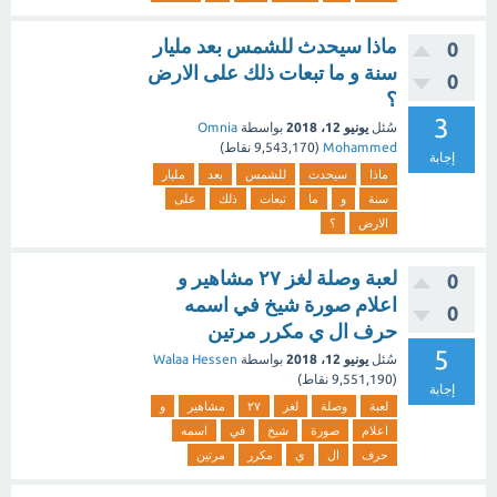
ماذا سيحدث للشمس بعد مليار
0
سنة و ما تبعات ذلك على الارض
0
؟
3
سُئل
يونيو 12، 2018
بواسطة
Omnia
Mohammed
(
9,543,170
نقاط)
إجابة
ماذا
سيحدث
للشمس
بعد
مليار
سنة
و
ما
تبعات
ذلك
على
الارض
؟
لعبة وصلة لغز ٢٧ مشاهير و
0
اعلام صورة شيخ في اسمه
0
حرف ال ي مكرر مرتين
5
سُئل
يونيو 12، 2018
بواسطة
Walaa Hessen
(
9,551,190
نقاط)
إجابة
لعبة
وصلة
لغز
٢٧
مشاهير
و
اعلام
صورة
شيخ
في
اسمه
حرف
ال
ي
مكرر
مرتين