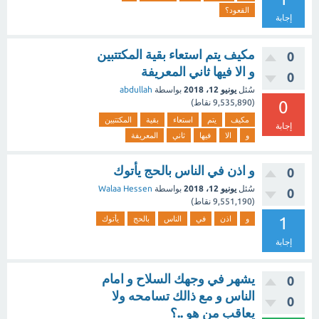
القعود؟
إجابة
مكيف يتم استعاء بقية المكتتبين
0
و الا فيها ثاني المعريفة
0
سُئل
يونيو 12، 2018
بواسطة
abdullah
0
(
9,535,890
نقاط)
مكيف
يتم
استعاء
بقية
المكتتبين
إجابة
و
الا
فيها
ثاني
المعريفة
و اذن في الناس بالحج يأتوك
0
سُئل
يونيو 12، 2018
بواسطة
Walaa Hessen
0
(
9,551,190
نقاط)
1
و
اذن
في
الناس
بالحج
يأتوك
إجابة
يشهر في وجهك السلاح و امام
0
الناس و مع ذالك تسامحه ولا
0
يعاقب من هو ..؟