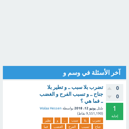
آخر الأسئلة في وسم و
تضرب بلا سبب .. و تطير بلا
0
جناح .. و تسبب الفرح و الغضب
0
.. فما هي ؟
1
سُئل
يونيو 12، 2018
بواسطة
Walaa Hessen
(
9,551,190
نقاط)
إجابة
تضرب
بلا
سبب
..
و
تطير
جناح
تسبب
الفرح
الغضب
فما