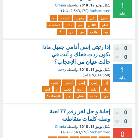
1
سُئل
يونيو 12، 2018
بواسطة
Omnia
Mohammed
(
9,543,170
نقاط)
إجابة
يشهر
في
وجهك
السلاح
و
امام
الناس
مع
ذالك
تسامحه
ولا
يعاقب
من
هو
..؟
إدا رئيتي إنس أدامي جميل مادا
0
يكون ردت فعلك و أنت في
0
حالت غتيان من الإعجاب؟
1
سُئل
يونيو 12، 2018
بواسطة
fawzy
(
9,614,560
نقاط)
إجابة
إدا
رئيتي
إنس
أدامي
جميل
مادا
يكون
ردت
فعلك
و
أنت
في
حالت
غتيان
من
الإعجاب؟
إجابة و حل لغز رقم 77 لعبة
0
وصلة كلمات متقاطعة
0
سُئل
يونيو 12، 2018
بواسطة
Omnia
0
Mohammed
(
9,543,170
نقاط)