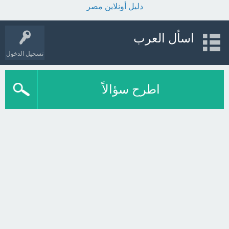
دليل أونلاين مصر
اسأل العرب
تسجيل الدخول
اطرح سؤالاً