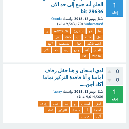
1
العلم أنه جمع إلى حد الان
29636 bit
إجابة
سُئل
يونيو 12، 2018
بواسطة
Omnia
Mohammed
(
9,543,170
نقاط)
ما
هو
مشروع
waves.ico
و
هل
شبيه
ب
dao
هي
انطباعاتكم
حول
مستقبله
?مع
العلم
أنه
جمع
إلى
حد
الان
bit
29636
لدي امتحان و هنا حفل زفاف
0
أمامنا و أنا فاقدة التركيز تماما
0
أكاد أجن.....
1
سُئل
يونيو 12، 2018
بواسطة
fawzy
(
9,614,560
نقاط)
إجابة
لدي
امتحان
و
هنا
حفل
زفاف
أمامنا
أنا
فاقدة
التركيز
تماما
أكاد
أجن.....