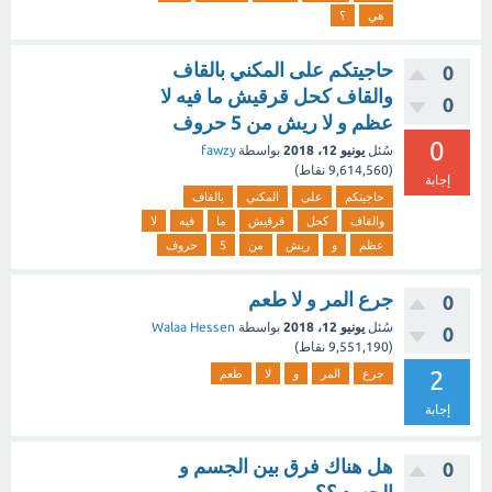
هي
؟
حاجيتكم على المكني بالقاف
0
والقاف كحل قرقيش ما فيه لا
0
عظم و لا ريش من 5 حروف
0
سُئل
يونيو 12، 2018
بواسطة
fawzy
(
9,614,560
نقاط)
إجابة
حاجيتكم
على
المكني
بالقاف
والقاف
كحل
قرقيش
ما
فيه
لا
عظم
و
ريش
من
5
حروف
جرع المر و لا طعم
0
سُئل
يونيو 12، 2018
بواسطة
Walaa Hessen
0
(
9,551,190
نقاط)
2
جرع
المر
و
لا
طعم
إجابة
هل هناك فرق بين الجسم و
0