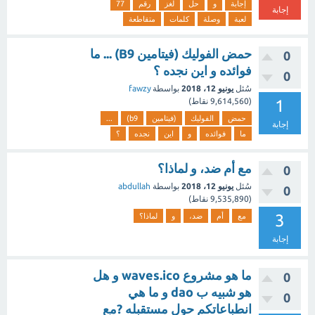
إجابة
و
حل
لغز
رقم
77
إجابة
لعبة
وصلة
كلمات
متقاطعة
حمض الفوليك (فيتامين B9) ... ما
0
فوائده و اين نجده ؟
0
سُئل
يونيو 12، 2018
بواسطة
fawzy
1
(
9,614,560
نقاط)
حمض
الفوليك
(فيتامين
b9)
...
إجابة
ما
فوائده
و
اين
نجده
؟
مع أم ضد، و لماذا؟
0
سُئل
يونيو 12، 2018
بواسطة
abdullah
0
(
9,535,890
نقاط)
3
مع
أم
ضد،
و
لماذا؟
إجابة
ما هو مشروع waves.ico و هل
0
هو شبيه ب dao و ما هي
0
انطباعاتكم حول مستقبله ?مع