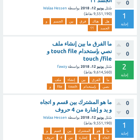
الجسد ؟؟
0
سُئل
يونيو 12، 2018
بواسطة
Walaa Hessen
1
(
9,551,190
نقاط)
هل
هناك
فرق
بين
الجسم
و
إجابة
الجسد
؟؟
ما الفرق ما بين إنشاء ملف
0
نصي بإستخدام touch file و
0
touch /file
2
سُئل
يونيو 12، 2018
بواسطة
fawzy
(
9,614,560
نقاط)
إجابة
ما
الفرق
بين
إنشاء
ملف
نصي
بإستخدام
touch
file
و
ما هو المشترك بين قسم و اتجاه
0
و يد و إشارة من 4 حروف
0
سُئل
يونيو 12، 2018
بواسطة
Walaa Hessen
1
(
9,551,190
نقاط)
ما
هو
المشترك
بين
قسم
و
إجابة
اتجاه
يد
إشارة
من
4
حروف