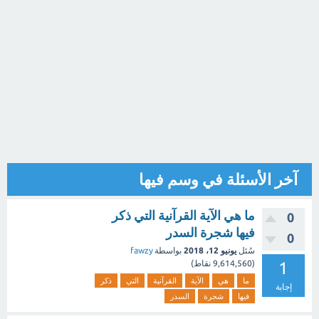
آخر الأسئلة في وسم فيها
ما هي الآية القرآنية التي ذكر
0
فيها شجرة السدر
0
سُئل
يونيو 12، 2018
بواسطة
fawzy
1
(
9,614,560
نقاط)
ما
هي
الآية
القرآنية
التي
ذكر
إجابة
فيها
شجرة
السدر