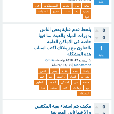
إجابة
توقع
ماذا
يحدث
للمستهلكات
في
بحيرة
إذا
ماتت
جميع
المنتجات
فيها
يلحظ عدم عناية بعض الناس
0
بدورات المياه والعبث بما فيها
0
خاصة في الاماكن العامة
1
بالتعاون مع زملائك اكتب اسباب
هذة المشكلة
إجابة
سُئل
يونيو 12، 2018
بواسطة
Omnia
Mohammed
(
9,543,170
نقاط)
يلحظ
عدم
عناية
بعض
الناس
بدورات
المياه
والعبث
بما
فيها
خاصة
في
الاماكن
العامة
بالتعاون
مع
زملائك
اكتب
اسباب
هذة
المشكلة
مكيف يتم استعاء بقية المكتتبين
0
و الا فيها ثاني المعريفة