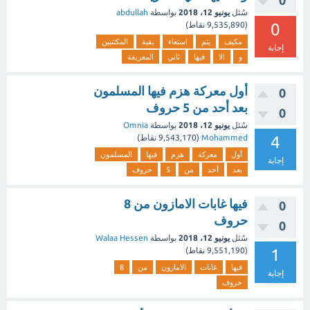
0
سُئل
يونيو 12، 2018
بواسطة
abdullah
0
(
9,535,890
نقاط)
مكيف
يتم
استعاء
بقية
المكتتبين
إجابة
و
الا
فيها
ثاني
المعريفة
أول معركة هزم فيها المسلمون
0
بعد أحد من 5 حروف
0
سُئل
يونيو 12، 2018
بواسطة
Omnia
4
Mohammed
(
9,543,170
نقاط)
أول
معركة
هزم
فيها
المسلمون
إجابة
بعد
أحد
من
5
حروف
فيها غابات الامازون من 8
0
حروف
0
سُئل
يونيو 12، 2018
بواسطة
Walaa Hessen
1
(
9,551,190
نقاط)
فيها
غابات
الامازون
من
8
إجابة
حروف