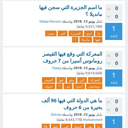
ما اسم الجزيرة التي سجن فيها
0
مانديلا ؟
0
سُئل
يونيو 12، 2018
بواسطة
Walaa Hessen
1
(
9,551,190
نقاط)
ما
اسم
الجزيرة
التي
سجن
إجابة
فيها
مانديلا
؟
المعركة التي وقع فيها القيصر
0
رومانوس أسيرا من 7 حروف
0
سُئل
يونيو 12، 2018
بواسطة
fawzy
1
(
9,614,560
نقاط)
المعركة
التي
وقع
فيها
القيصر
إجابة
رومانوس
أسيرا
من
7
حروف
ما هي الدولة التي فيها 96 ألف
0
بحيرة من 6 حروف
0
سُئل
يونيو 12، 2018
بواسطة
Omnia
1
Mohammed
(
9,543,170
نقاط)
ما
هي
الدولة
التي
فيها
96