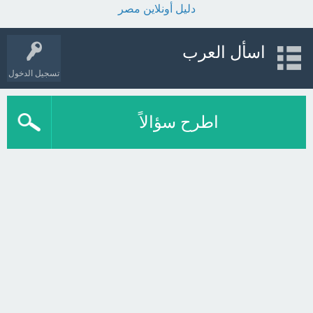
دليل أونلاين مصر
اسأل العرب
تسجيل الدخول
اطرح سؤالاً