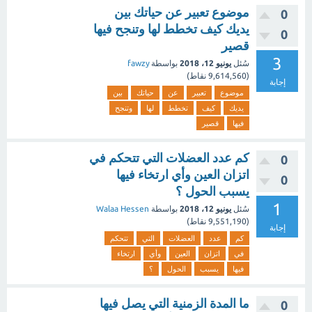
موضوع تعبير عن حياتك بين
0
يديك كيف تخطط لها وتنجح فيها
0
قصير
3
سُئل
يونيو 12، 2018
بواسطة
fawzy
(
9,614,560
نقاط)
إجابة
موضوع
تعبير
عن
حياتك
بين
يديك
كيف
تخطط
لها
وتنجح
فيها
قصير
كم عدد العضلات التي تتحكم في
0
اتزان العين وأي ارتخاء فيها
0
يسبب الحول ؟
1
سُئل
يونيو 12، 2018
بواسطة
Walaa Hessen
(
9,551,190
نقاط)
إجابة
كم
عدد
العضلات
التي
تتحكم
في
اتزان
العين
وأي
ارتخاء
فيها
يسبب
الحول
؟
ما المدة الزمنية التي يصل فيها
0