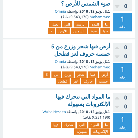
ضوء الشمس للأرض ؟
0
سُئل
يونيو 12، 2018
بواسطة
Omnia
1
Mohammed
(
9,543,170
نقاط)
ما
المدة
الزمنية
التي
يصل
إجابة
فيها
ضوء
الشمس
للأرض
؟
أرض فيها شجر وزرع من 5
0
خمسة حروف لغز فطحل
0
سُئل
يونيو 12، 2018
بواسطة
Omnia
1
Mohammed
(
9,543,170
نقاط)
أرض
فيها
شجر
وزرع
من
5
إجابة
خمسة
حروف
لغز
فطحل
ما المواد التي تتحرك فيها
0
الإلكترونات بسهولة
0
سُئل
يونيو 12، 2018
بواسطة
Walaa Hessen
1
(
9,551,190
نقاط)
ما
المواد
التي
تتحرك
فيها
إجابة
الإلكترونات
بسهولة