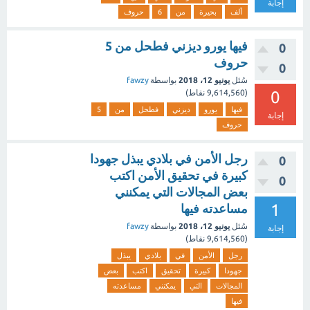
إجابة
ألف
بحيرة
من
6
حروف
فيها يورو ديزني فطحل من 5
0
حروف
0
سُئل
يونيو 12، 2018
بواسطة
fawzy
0
(
9,614,560
نقاط)
فيها
يورو
ديزني
فطحل
من
5
إجابة
حروف
رجل الأمن في بلادي يبذل جهودا
0
كبيرة في تحقيق الأمن اكتب
0
بعض المجالات التي يمكنني
1
مساعدته فيها
سُئل
يونيو 12، 2018
بواسطة
fawzy
إجابة
(
9,614,560
نقاط)
رجل
الأمن
في
بلادي
يبذل
جهودا
كبيرة
تحقيق
اكتب
بعض
المجالات
التي
يمكنني
مساعدته
فيها