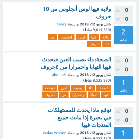
ولاية فيها لوس أنجلوس من 10
0
حروف
0
سُئل
يونيو 12، 2018
بواسطة
fawzy
2
(
9,614,560
نقاط)
ولاية
فيها
لوس
أنجلوس
من
إجابة
10
حروف
الصحة: داء يصيب العين فيحدث
0
فيها التهابا واحمرارا من ٥حروف
0
سُئل
يونيو 12، 2018
بواسطة
abdullah
1
(
9,535,890
نقاط)
الصحة:
داء
يصيب
العين
فيحدث
إجابة
فيها
التهابا
واحمرارا
من
٥حروف
توقع ماذا يحدث للمستهلكات
0
في بحيرة إذا ماتت جميع
0
المنتجات فيها
1
سُئل
يونيو 12، 2018
بواسطة
Walaa Hessen
(
9,551,190
نقاط)