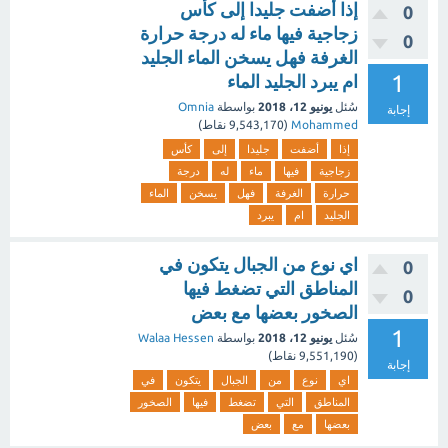
إذا أضفت جليدا إلى كأس
0
زجاجية فيها ماء له درجة حرارة
0
الغرفة فهل يسخن الماء الجليد
1
ام يبرد الجليد الماء
سُئل
يونيو 12، 2018
بواسطة
Omnia
إجابة
Mohammed
(
9,543,170
نقاط)
إذا
أضفت
جليدا
إلى
كأس
زجاجية
فيها
ماء
له
درجة
حرارة
الغرفة
فهل
يسخن
الماء
الجليد
ام
يبرد
اي نوع من الجبال يتكون في
0
المناطق التي تضغط فيها
0
الصخور بعضها مع بعض
1
سُئل
يونيو 12، 2018
بواسطة
Walaa Hessen
(
9,551,190
نقاط)
إجابة
اي
نوع
من
الجبال
يتكون
في
المناطق
التي
تضغط
فيها
الصخور
بعضها
مع
بعض