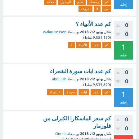
كم
رمضانا
صام
الرسول
محمد
إجابة
من
4
حروف
كم عدد الأنبياء ؟
0
سُئل
يونيو 12، 2018
بواسطة
Walaa Hessen
0
(
9,551,190
نقاط)
1
كم
عدد
الأنبياء
؟
إجابة
كم عدد ايات سورة الشعراء
0
سُئل
يونيو 12، 2018
بواسطة
abdullah
0
(
9,535,890
نقاط)
1
كم
عدد
ايات
سورة
الشعراء
إجابة
كم سعر الماسكارا الكيرلى من
0
فلورمار
0
سُئل
يونيو 12، 2018
بواسطة
Omnia