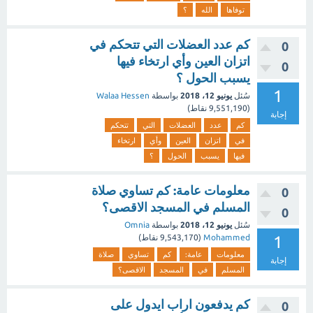
توفاها
الله
؟
كم عدد العضلات التي تتحكم في
0
اتزان العين وأي ارتخاء فيها
0
يسبب الحول ؟
1
سُئل
يونيو 12، 2018
بواسطة
Walaa Hessen
(
9,551,190
نقاط)
إجابة
كم
عدد
العضلات
التي
تتحكم
في
اتزان
العين
وأي
ارتخاء
فيها
يسبب
الحول
؟
معلومات عامة: كم تساوي صلاة
0
المسلم في المسجد الاقصى؟
0
سُئل
يونيو 12، 2018
بواسطة
Omnia
1
Mohammed
(
9,543,170
نقاط)
معلومات
عامة:
كم
تساوي
صلاة
إجابة
المسلم
في
المسجد
الاقصى؟
كم يدفعون اراب ايدول على
0