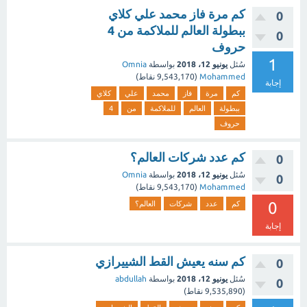
كم مرة فاز محمد علي كلاي
0
ببطولة العالم للملاكمة من 4
0
حروف
1
سُئل
يونيو 12، 2018
بواسطة
Omnia
Mohammed
(
9,543,170
نقاط)
إجابة
كم
مرة
فاز
محمد
علي
كلاي
ببطولة
العالم
للملاكمة
من
4
حروف
كم عدد شركات العالم؟
0
سُئل
يونيو 12، 2018
بواسطة
Omnia
0
Mohammed
(
9,543,170
نقاط)
0
كم
عدد
شركات
العالم؟
إجابة
كم سنه يعيش القط الشييرازي
0
سُئل
يونيو 12، 2018
بواسطة
abdullah
0
(
9,535,890
نقاط)