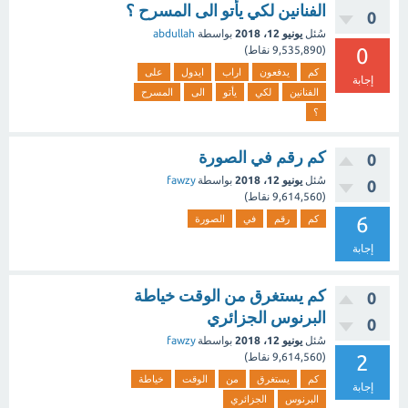
الفنانين لكي يأتو الى المسرح ؟
0
سُئل
يونيو 12، 2018
بواسطة
abdullah
0
(
9,535,890
نقاط)
كم
يدفعون
اراب
ايدول
على
إجابة
الفنانين
لكي
يأتو
الى
المسرح
؟
كم رقم في الصورة
0
سُئل
يونيو 12، 2018
بواسطة
fawzy
0
(
9,614,560
نقاط)
6
كم
رقم
في
الصورة
إجابة
كم يستغرق من الوقت خياطة
0
البرنوس الجزائري
0
سُئل
يونيو 12، 2018
بواسطة
fawzy
2
(
9,614,560
نقاط)
كم
يستغرق
من
الوقت
خياطة
إجابة
البرنوس
الجزائري