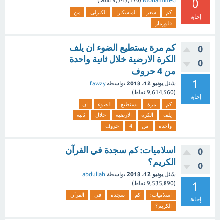
0
Mohammed
(
9,543,170
نقاط)
كم
سعر
الماسكارا
الكيرلى
من
إجابة
فلورمار
كم مرة يستطيع الضوء ان يلف
0
الكرة الارضية خلال ثانية واحدة
0
من 4 حروف
1
سُئل
يونيو 12، 2018
بواسطة
fawzy
(
9,614,560
نقاط)
إجابة
كم
مرة
يستطيع
الضوء
ان
يلف
الكرة
الارضية
خلال
ثانية
واحدة
من
4
حروف
اسلاميات: كم سجدة في القرآن
0
الكريم؟
0
سُئل
يونيو 12، 2018
بواسطة
abdullah
1
(
9,535,890
نقاط)
اسلاميات:
كم
سجدة
في
القرآن
إجابة
الكريم؟