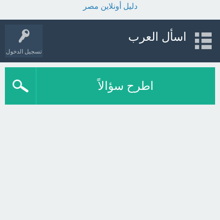
دليل أونلاين مصر
اسأل العرب
تسجيل الدخول
اطرح سؤالاً