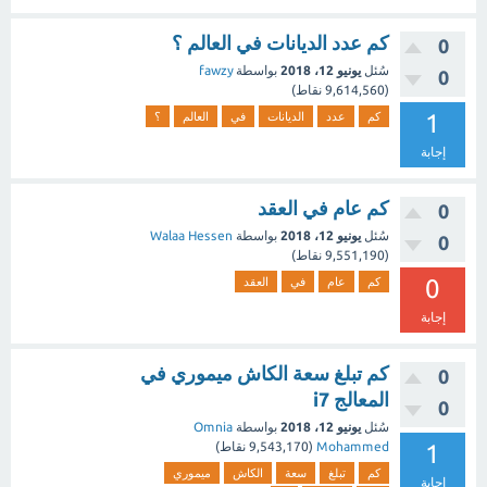
كم عدد الديانات في العالم ؟
0
سُئل
يونيو 12، 2018
بواسطة
fawzy
0
(
9,614,560
نقاط)
1
كم
عدد
الديانات
في
العالم
؟
إجابة
كم عام في العقد
0
سُئل
يونيو 12، 2018
بواسطة
Walaa Hessen
0
(
9,551,190
نقاط)
0
كم
عام
في
العقد
إجابة
كم تبلغ سعة الكاش ميموري في
0
المعالج i7
0
سُئل
يونيو 12، 2018
بواسطة
Omnia
1
Mohammed
(
9,543,170
نقاط)
كم
تبلغ
سعة
الكاش
ميموري
إجابة