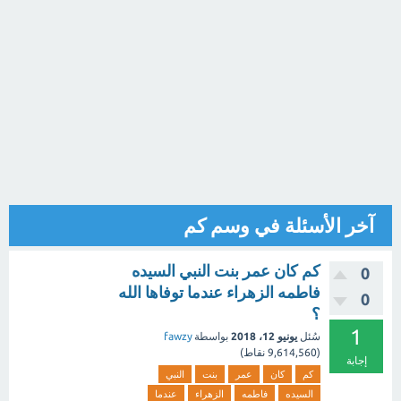
آخر الأسئلة في وسم كم
كم كان عمر بنت النبي السيده
0
فاطمه الزهراء عندما توفاها الله
0
؟
1
سُئل
يونيو 12، 2018
بواسطة
fawzy
(
9,614,560
نقاط)
إجابة
كم
كان
عمر
بنت
النبي
السيده
فاطمه
الزهراء
عندما