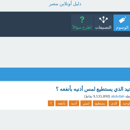
دليل أونلاين مصر
الوسوم
التصنيفات
اطرح سؤالاً
حيد الذي يستطيع لمس أذنيه بأنفعه ؟
طة
abdullah
(
9,535,890
نقاط)
لوحيد
الذي
يستطيع
لمس
أذنيه
بأنفعه
؟