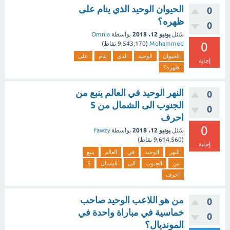
الحيوان الوحيد الذي ينام على
0
ظهره؟
0
سُئل
يونيو 12، 2018
بواسطة
Omnia
0
Mohammed
(
9,543,170
نقاط)
الحيوان
الوحيد
الذي
ينام
على
إجابة
ظهره؟
النهر الوحيد في العالم ينبع من
0
الجنوب الى الشمال من 5
0
احرف
0
سُئل
يونيو 12، 2018
بواسطة
fawzy
(
9,614,560
نقاط)
إجابة
النهر
الوحيد
في
العالم
ينبع
من
الجنوب
الى
الشمال
5
احرف
من هو اللاعب الوحيد صاحب
0
خماسية في مباراة واحدة في
0
المونديال؟