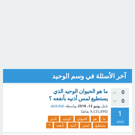
آخر الأسئلة في وسم الوحيد
ما هو الحيوان الوحيد الذي
0
يستطيع لمس أذنيه بأنفعه ؟
0
سُئل
يونيو 12، 2018
بواسطة
abdullah
1
(
9,535,890
نقاط)
ما
هو
الحيوان
الوحيد
الذي
إجابة
يستطيع
لمس
أذنيه
بأنفعه
؟