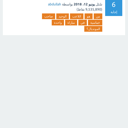
6
سُئل
يونيو 12، 2018
بواسطة
abdullah
(
9,535,890
نقاط)
إجابة
من
هو
اللاعب
الوحيد
صاحب
خماسية
في
مباراة
واحدة
المونديال؟