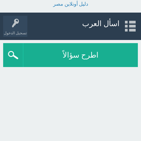
دليل أونلاين مصر
اسأل العرب
تسجيل الدخول
اطرح سؤالاً