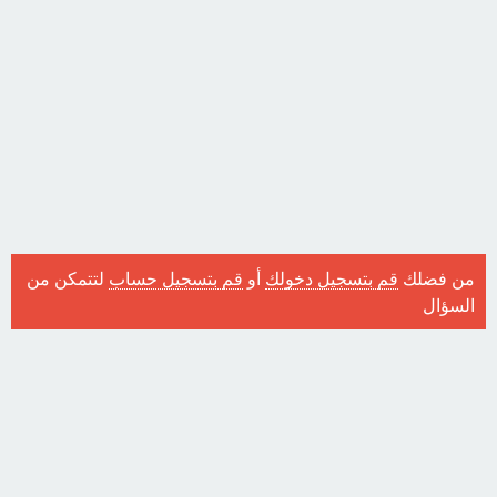
من فضلك
قم بتسجيل دخولك
أو
قم بتسجيل حساب
لتتمكن من
السؤال