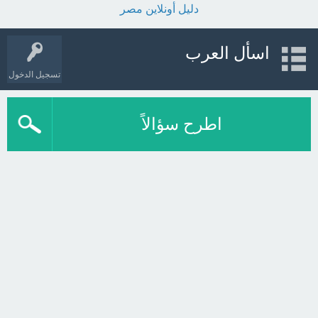
دليل أونلاين مصر
اسأل العرب
تسجيل الدخول
اطرح سؤالاً