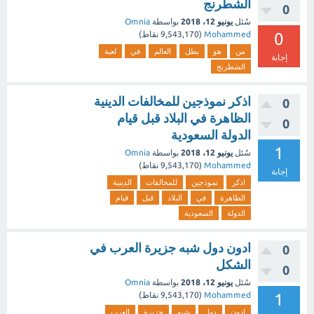
الشطرنج
0
سُئل
يونيو 12، 2018
بواسطة
Omnia
0
Mohammed
(
9,543,170
نقاط)
من
هو
بطل
العالم
في
لعبة
إجابة
الشطرنج
اذكر نموذجين للمخالفات الدينية
0
الظاهرة في البلاد قبل قيام
0
الدولة السعودية
1
سُئل
يونيو 12، 2018
بواسطة
Omnia
Mohammed
(
9,543,170
نقاط)
إجابة
اذكر
نموذجين
للمخالفات
الدينية
الظاهرة
في
البلاد
قبل
قيام
الدولة
السعودية
ادون دول شبه جزيرة العرب في
0
الشكل
0
سُئل
يونيو 12، 2018
بواسطة
Omnia
1
Mohammed
(
9,543,170
نقاط)
ادون
دول
شبه
جزيرة
العرب