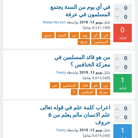
في أي يوم من السنة يجتمع
0
المسلمون في عرفة
0
سُئل
يونيو 12، 2018
بواسطة
Walaa Hessen
0
(
9,551,190
نقاط)
في
أي
يوم
من
السنة
يجتمع
إجابة
المسلمون
عرفة
من هو قائد المسلمين في
0
معركة الخنافس ؟
0
سُئل
يونيو 12، 2018
بواسطة
fawzy
1
(
9,614,560
نقاط)
من
هو
قائد
المسلمين
في
إجابة
معركة
الخنافس
؟
اعراب كلمة علم في قوله تعالى
0
علم الانسان مالم يعلم من 6
0
حروف
1
سُئل
يونيو 12، 2018
بواسطة
fawzy
(
9,614,560
نقاط)