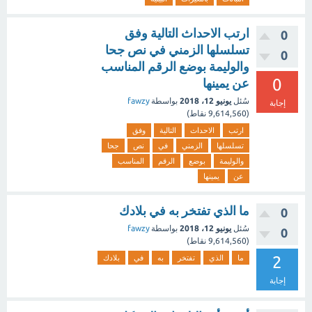
ارتب الاحداث التالية وفق
0
تسلسلها الزمني في نص جحا
0
والوليمة بوضع الرقم المناسب
0
عن يمينها
سُئل
يونيو 12، 2018
بواسطة
fawzy
إجابة
(
9,614,560
نقاط)
ارتب
الاحداث
التالية
وفق
تسلسلها
الزمني
في
نص
جحا
والوليمة
بوضع
الرقم
المناسب
عن
يمينها
ما الذي تفتخر به في بلادك
0
سُئل
يونيو 12، 2018
بواسطة
fawzy
0
(
9,614,560
نقاط)
2
ما
الذي
تفتخر
به
في
بلادك
إجابة