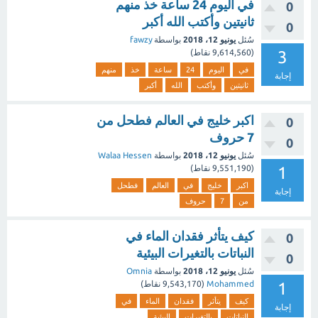
في اليوم 24 ساعة خذ منهم
0
ثانيتين وأكتب الله أكبر
0
سُئل
يونيو 12، 2018
بواسطة
fawzy
3
(
9,614,560
نقاط)
في
اليوم
24
ساعة
خذ
منهم
إجابة
ثانيتين
وأكتب
الله
أكبر
اكبر خليج في العالم فطحل من
0
7 حروف
0
سُئل
يونيو 12، 2018
بواسطة
Walaa Hessen
1
(
9,551,190
نقاط)
اكبر
خليج
في
العالم
فطحل
إجابة
من
7
حروف
كيف يتأثر فقدان الماء في
0
النباتات بالتغيرات البيئية
0
سُئل
يونيو 12، 2018
بواسطة
Omnia
1
Mohammed
(
9,543,170
نقاط)
كيف
يتأثر
فقدان
الماء
في
إجابة
النباتات
بالتغيرات
البيئية