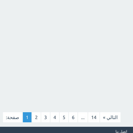
التالي »
14
...
6
5
4
3
2
1
صفحة:
اتصل بنا