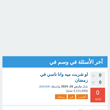
آخر الأسئلة في وسم في
لو شربت ميه وانا ناسي في
0
رمضان
0
سُئل
مارس 26، 2024
بواسطة
abdullah
0
(
9,535,890
نقاط)
الشرب
في
رمضان
إجابة