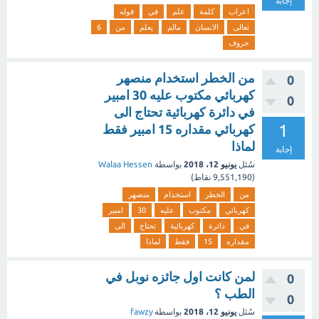
إجابة
اعراب
كلمة
علم
في
قوله
تعالى
الانسان
مالم
يعلم
من
6
حروف
من الخطر استخدام منصهر
0
كهربائي مكتوب عليه 30 امبير
0
في دائرة كهربائية تحتاج الى
1
كهربائي مقداره 15 امبير فقط
لماذا
إجابة
سُئل
يونيو 12، 2018
بواسطة
Walaa Hessen
(
9,551,190
نقاط)
من
الخطر
استخدام
منصهر
كهربائي
مكتوب
عليه
30
امبير
في
دائرة
كهربائية
تحتاج
الى
مقداره
15
فقط
لماذا
لمن كانت اول جائزه نوبل في
0
الطب ؟
0
سُئل
يونيو 12، 2018
بواسطة
fawzy