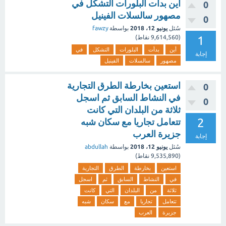
أين بدأت البلورات التشكل في
0
مصهور سالسلات الفينيل
0
سُئل
يونيو 12، 2018
بواسطة
fawzy
1
(
9,614,560
نقاط)
أين
بدأت
البلورات
التشكل
في
إجابة
مصهور
سالسلات
الفينيل
استعين بخارطة الطرق التجارية
0
في النشاط السابق ثم اسجل
0
ثلاثة من البلدان التي كانت
2
تتعامل تجاريا مع سكان شبه
جزيرة العرب
إجابة
سُئل
يونيو 12، 2018
بواسطة
abdullah
(
9,535,890
نقاط)
استعين
بخارطة
الطرق
التجارية
في
النشاط
السابق
ثم
اسجل
ثلاثة
من
البلدان
التي
كانت
تتعامل
تجاريا
مع
سكان
شبه
جزيرة
العرب