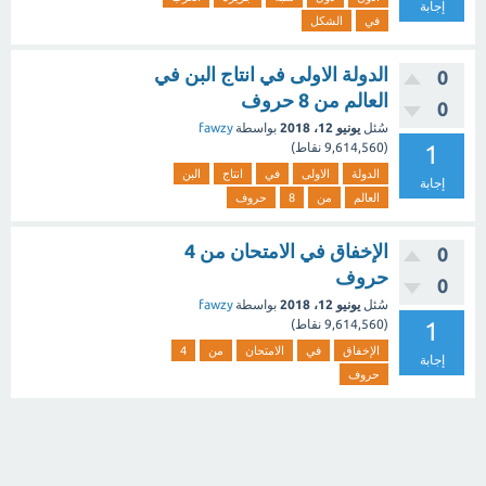
إجابة
في
الشكل
الدولة الاولى في انتاج البن في
0
العالم من 8 حروف
0
سُئل
يونيو 12، 2018
بواسطة
fawzy
1
(
9,614,560
نقاط)
الدولة
الاولى
في
انتاج
البن
إجابة
العالم
من
8
حروف
الإخفاق في الامتحان من 4
0
حروف
0
سُئل
يونيو 12، 2018
بواسطة
fawzy
1
(
9,614,560
نقاط)
الإخفاق
في
الامتحان
من
4
إجابة
حروف