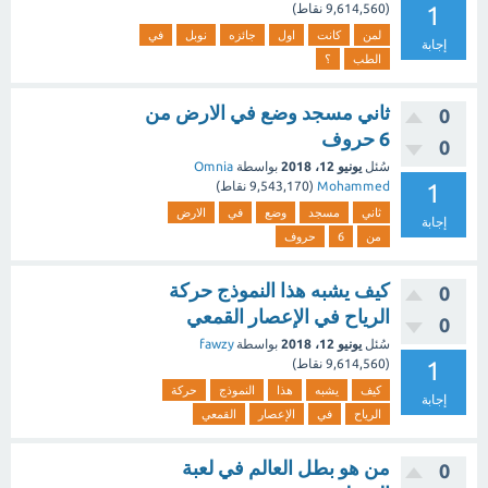
1
(
9,614,560
نقاط)
لمن
كانت
اول
جائزه
نوبل
في
إجابة
الطب
؟
ثاني مسجد وضع في الارض من
0
6 حروف
0
سُئل
يونيو 12، 2018
بواسطة
Omnia
1
Mohammed
(
9,543,170
نقاط)
ثاني
مسجد
وضع
في
الارض
إجابة
من
6
حروف
كيف يشبه هذا النموذج حركة
0
الرياح في الإعصار القمعي
0
سُئل
يونيو 12، 2018
بواسطة
fawzy
1
(
9,614,560
نقاط)
كيف
يشبه
هذا
النموذج
حركة
إجابة
الرياح
في
الإعصار
القمعي
من هو بطل العالم في لعبة
0