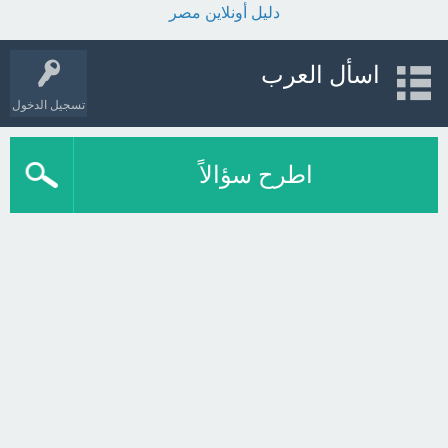
دليل أونلاين مصر
اسأل العرب
تسجيل الدخول
اطرح سؤالاً