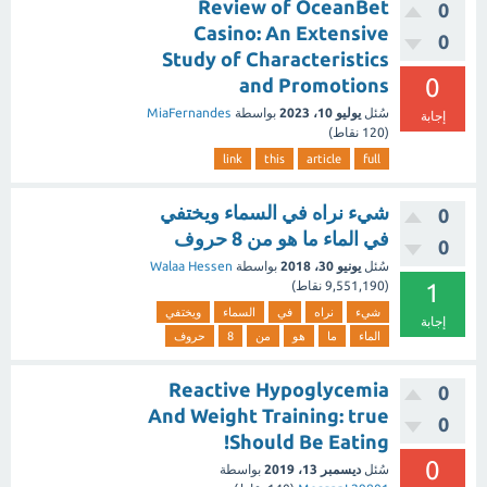
Review of OceanBet
0
Casino: An Extensive
0
Study of Characteristics
0
and Promotions
سُئل
يوليو 10، 2023
بواسطة
MiaFernandes
إجابة
(
120
نقاط)
link
this
article
full
شيء نراه في السماء ويختفي
0
في الماء ما هو من 8 حروف
0
سُئل
يونيو 30، 2018
بواسطة
Walaa Hessen
1
(
9,551,190
نقاط)
شيء
نراه
في
السماء
ويختفي
إجابة
الماء
ما
هو
من
8
حروف
Reactive Hypoglycemia
0
And Weight Training: true
0
Should Be Eating!
0
سُئل
ديسمبر 13، 2019
بواسطة