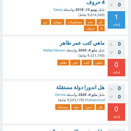
4 حروف
0
سُئل
يونيو 13، 2018
بواسطة
fawzy
1
(
9,614,560
نقاط)
كم
عدد
سيمغونيات
بتهوفن
من
إجابة
4
حروف
ماهي كتب عمر طاهر
0
سُئل
مايو 4، 2020
بواسطة
Walaa Hessen
0
(
9,551,190
نقاط)
0
ماهي
كتب
عمر
طاهر
إجابة
هل اندورا دولة مستقلة
0
سُئل
مايو 4، 2020
بواسطة
Omnia
0
Mohammed
(
9,543,170
نقاط)
0
هل
اندورا
دولة
مستقلة
إجابة