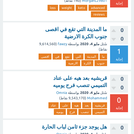
MorganL29801
(
140
نقاط)
إجابة
loss
weight
keto
advanced
reviews
ما المدينة التي تقع في اقصى
0
جنوب الكرة الارضية
0
سُئل
مايو 4، 2020
بواسطة
fawzy
(
9,614,560
1
نقاط)
ما
المدينة
التي
تقع
في
اقصى
إجابة
جنوب
الكرة
الارضية
قريشيه بعد هيه على عناد
0
التميمي تنصب فرح يوميه
0
سُئل
مايو 4، 2020
بواسطة
Omnia
0
Mohammed
(
9,543,170
نقاط)
قريشيه
بعد
هيه
على
عناد
إجابة
التميمي
تنصب
فرح
يوميه
هل يوجد جزء ثامن لباب الحارة
0