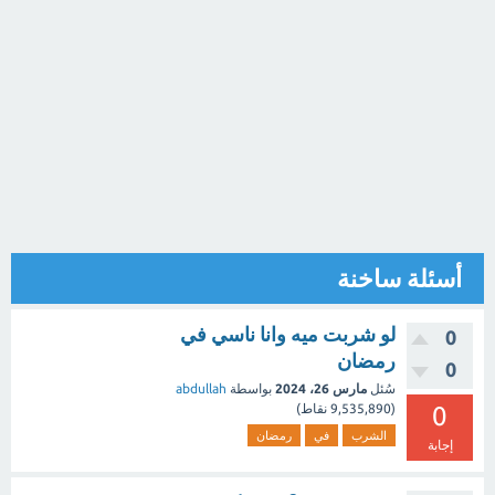
أسئلة ساخنة
لو شربت ميه وانا ناسي في
0
رمضان
0
سُئل
مارس 26، 2024
بواسطة
abdullah
0
(
9,535,890
نقاط)
الشرب
في
رمضان
إجابة