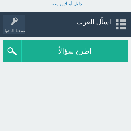
دليل أونلاين مصر
اسأل العرب
تسجيل الدخول
اطرح سؤالاً