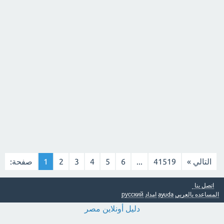
التالي »
41519
...
6
5
4
3
2
1
صفحة:
اتصل بنا
المساعده بالعربي
ayuda
امداد
русский
دليل أونلاين مصر