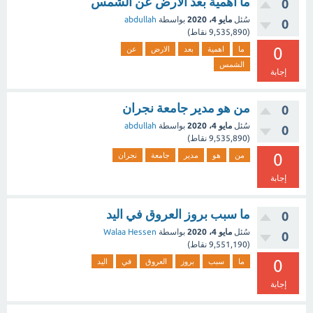
ما اهمية بعد الارض عن الشمس
0
سُئل
مايو 4، 2020
بواسطة
abdullah
0
(
9,535,890
نقاط)
0
ما
اهمية
بعد
الارض
عن
الشمس
إجابة
من هو مدير جامعة نجران
0
سُئل
مايو 4، 2020
بواسطة
abdullah
0
(
9,535,890
نقاط)
0
من
هو
مدير
جامعة
نجران
إجابة
ما سبب بروز العروق في اليد
0
سُئل
مايو 4، 2020
بواسطة
Walaa Hessen
0
(
9,551,190
نقاط)
0
ما
سبب
بروز
العروق
في
اليد
إجابة