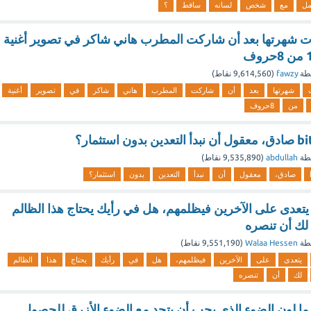
مل
مع
شخص
لسانه
ساقط
؟
ت شهرتها بعد أن شاركت المطرب هاني شاكر في تصوير أغنية
طة
fawzy
(
9,614,560
نقاط)
شهرتها
بعد
أن
شاركت
المطرب
هاني
شاكر
في
تصوير
أغنية
من
8حروف
طة
abdullah
(
9,535,890
نقاط)
صادق،
معقول
أن
نبدأ
التعدين
بدون
استثمار؟
 يتعدى على الآخرين فيظلمهم، هل في رأيك يحتاج هذا الظالم
لك أن تنصره
طة
Walaa Hessen
(
9,551,190
نقاط)
يتعدى
على
الآخرين
فيظلمهم،
هل
في
رأيك
يحتاج
هذا
الظالم
لك
أن
تنصره
 ما لون الضوء الذي يجب أن يتحد مع الضوء الأزرق للحصول