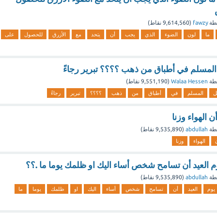
طة
fawzy
(
9,614,560
نقاط)
ما
لون
الضوء
الذي
يجب
أن
يتحد
مع
الأزرق
للحصول
على
المسلم في أطباق من ذهب ؟؟؟؟ تبرير رجاءً
طة
Walaa Hessen
(
9,551,190
نقاط)
ل
المسلم
في
أطباق
من
ذهب
؟؟؟؟
تبرير
رجاءً
 الهواء وزنا
طة
abdullah
(
9,535,890
نقاط)
الهواء
وزنا
ستعد يوم العيد أن ‏تسامح ‏شخص ‏أساء اليك او ظلمك يوما ما .؟؟
طة
abdullah
(
9,535,890
نقاط)
يوم
‫العيد‬
أن
‫‏تسامح‬
‫‏شخص‬
‫‏أساء‬
اليك
او
‫ظلمك‬
يوما
ما