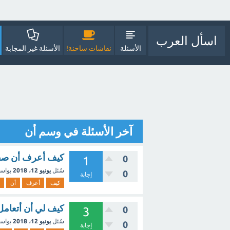
اسأل العرب
الأسئلة
نقاشات ساخنة!
الأسئلة غير المجابة
آخر الأسئلة في وسم أن
كيف أعرف أن صفح
0
1
سُئل
يونيو 12، 2018
بواس
0
إجابة
كيف
أعرف
أن
كيف لي أن أتعام
0
3
سُئل
يونيو 12، 2018
بواس
0
إجابة