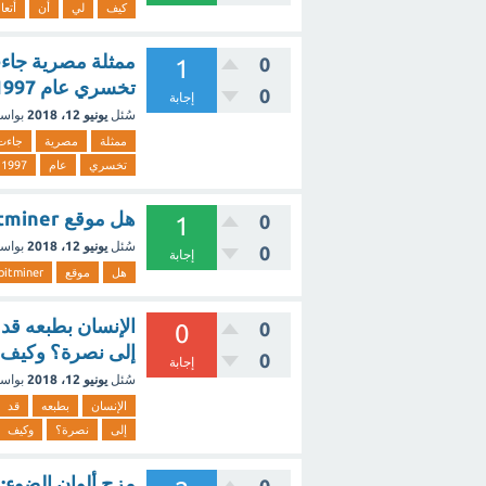
كيف
لي
أن
أتعا
ممثلة مصرية جاء
0
1
تخسري عام 1997 من 8حروف
0
إجابة
سُئل
يونيو 12، 2018
بواس
ممثلة
مصرية
جاءت
تخسري
عام
1997
هل موقع bitminer صادق، معقول أن نبدأ التعدين بدون استثمار؟
0
1
سُئل
يونيو 12، 2018
بواس
0
إجابة
هل
موقع
bitminer
الإنسان بطبعه قد
0
0
إلى نصرة؟ وكيف 
0
إجابة
سُئل
يونيو 12، 2018
بواس
الإنسان
بطبعه
قد
إلى
نصرة؟
وكيف
مزج ألوان الضوء: