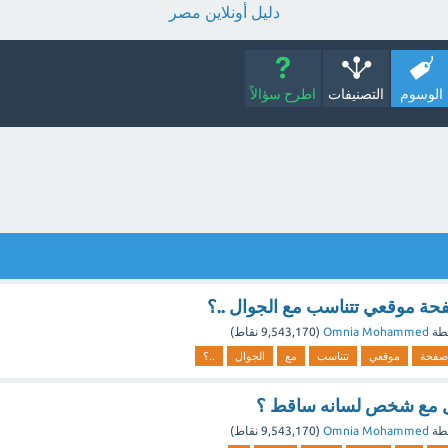
دليل أونلاين مصر
الوسوم
التصنيفات
اطرح سؤالاً
ة موقعي تتناسب مع الجوال ..؟
طة
Omnia Mohammed
(
9,543,170
نقاط)
صفحة
موقعي
تتناسب
مع
الجوال
..؟
ل مع شخص لسانه ساقط ؟
طة
Omnia Mohammed
(
9,543,170
نقاط)