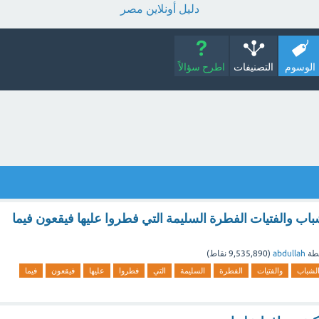
دليل أونلاين مصر
الوسوم
التصنيفات
اطرح سؤالاً
اب والفتيات الفطرة السليمة التي فطروا عليها فيقعون فيما
طة
abdullah
(
9,535,890
نقاط)
لشباب
والفتيات
الفطرة
السليمة
التي
فطروا
عليها
فيقعون
فيما