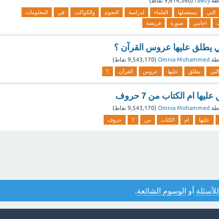
طة
fawzy
(
9,614,560
نقاط)
التي
يستعملها
العلماء
لدراسة
النجوم
والكواكب
في
المعلومات
اجابتي
صورة
فريضة
ي يطلق عليها عروس القرآن ؟
طة
Omnia Mohammed
(
9,543,170
نقاط)
التي
يطلق
عليها
عروس
القرآن
؟
ها ام الكتاب من 7 حروف
طة
Omnia Mohammed
(
9,543,170
نقاط)
عليها
ام
الكتاب
من
7
حروف
للأسئلة
أو
الوسوم الشائعة
.