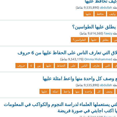
كيف نحافظ عليها
طة
abdullah
(
9,535,890
نقاط)
وكيف
نحافظ
عليها
 يطلق عليها الطواسين؟
طة
fawzy
(
9,614,560
نقاط)
تي
يطلق
عليها
الطواسين؟
ق التي تعارف الناس على الحفاظ عليها من 6 حروف
طة
Omnia Mohammed
(
9,543,170
نقاط)
ق
التي
تعارف
الناس
على
الحفاظ
عليها
من
6
حروف
بع وصف كل واحدة منها واعط امثلة عليها
طة
abdullah
(
9,535,890
نقاط)
وصف
كل
واحدة
منها
واعط
امثلة
عليها
لتي يستعملها العلماء لدراسة النجوم والكواكب في المعلومات
ا اكتب اجابتي في صورة فريضة