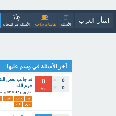
اسأل العرب
الأسئلة
نقاشات ساخنة!
الأسئلة غير المجابة
آخر الأسئلة في وسم عليها
قد جانب بعض الشب
0
0
حرم الله
0
إجابة
سُئل
يونيو 12، 2018
بواس
قد
جانب
بعض
ا
حرم
الله