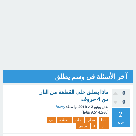
آخر الأسئلة في وسم يطلق
ماذا يطلق على القطعة من النار
0
من 4 حروف
0
سُئل
يونيو 12، 2018
بواسطة
fawzy
2
(
9,614,560
نقاط)
ماذا
يطلق
على
القطعة
من
إجابة
النار
4
حروف