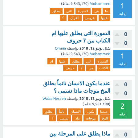
1
Mohammed
(
9,543,170
نقاط)
ما
هي
السورة
التي
يطلق
إجابة
عليها
عروس
القرآن
؟
السورة التي يطلق عليها ام
0
الكتاب من 7 حروف
0
سُئل
يونيو 12، 2018
بواسطة
Omnia
1
Mohammed
(
9,543,170
نقاط)
السورة
التي
يطلق
عليها
ام
إجابة
الكتاب
من
7
حروف
عندما يكون الانسان نائماً يطلق
0
المخ موجات ماذا تسمى ؟
0
سُئل
يونيو 12، 2018
بواسطة
Walaa Hessen
2
(
9,551,190
نقاط)
عندما
يكون
الانسان
نائماً
يطلق
إجابة
المخ
موجات
ماذا
تسمى
؟
ماذا يطلق على المرحلة بين
0