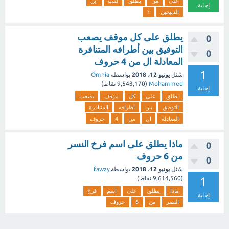
على
من
يطلق
لقب
ابن
إجابة
الذبيحين
؟
يطلق على كل موقف يصعب
0
التوفيق بين أطرافه المتنافرة
0
المعادلة ال من 4 حروف
1
سُئل
يونيو 12، 2018
بواسطة
Omnia
Mohammed
(
9,543,170
نقاط)
إجابة
يطلق
على
كل
موقف
يصعب
التوفيق
بين
أطرافه
المتنافرة
المعادلة
ال
من
4
حروف
ماذا يطلق على اسم فرخ النسر
0
من 6 حروف
0
سُئل
يونيو 12، 2018
بواسطة
fawzy
1
(
9,614,560
نقاط)
ماذا
يطلق
على
اسم
فرخ
إجابة
النسر
من
6
حروف