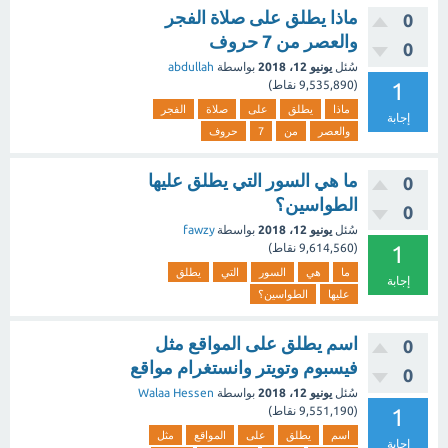
ماذا يطلق على صلاة الفجر
0
والعصر من 7 حروف
0
سُئل
يونيو 12، 2018
بواسطة
abdullah
1
(
9,535,890
نقاط)
ماذا
يطلق
على
صلاة
الفجر
إجابة
والعصر
من
7
حروف
ما هي السور التي يطلق عليها
0
الطواسين؟
0
سُئل
يونيو 12، 2018
بواسطة
fawzy
1
(
9,614,560
نقاط)
ما
هي
السور
التي
يطلق
إجابة
عليها
الطواسين؟
اسم يطلق على المواقع مثل
0
فيسبوم وتويتر وانستغرام مواقع
0
سُئل
يونيو 12، 2018
بواسطة
Walaa Hessen
1
(
9,551,190
نقاط)
اسم
يطلق
على
المواقع
مثل
إجابة