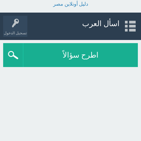
دليل أونلاين مصر
اسأل العرب
تسجيل الدخول
اطرح سؤالاً