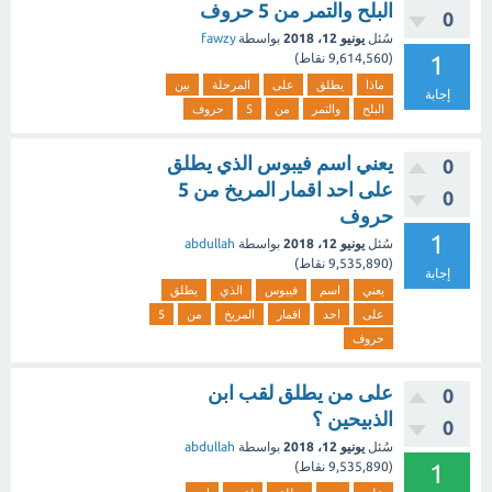
البلح والتمر من 5 حروف
0
سُئل
يونيو 12، 2018
بواسطة
fawzy
1
(
9,614,560
نقاط)
ماذا
يطلق
على
المرحلة
بين
إجابة
البلح
والتمر
من
5
حروف
يعني اسم فيبوس الذي يطلق
0
على احد اقمار المريخ من 5
0
حروف
1
سُئل
يونيو 12، 2018
بواسطة
abdullah
(
9,535,890
نقاط)
إجابة
يعني
اسم
فيبوس
الذي
يطلق
على
احد
اقمار
المريخ
من
5
حروف
على من يطلق لقب ابن
0
الذبيحين ؟
0
سُئل
يونيو 12، 2018
بواسطة
abdullah
1
(
9,535,890
نقاط)