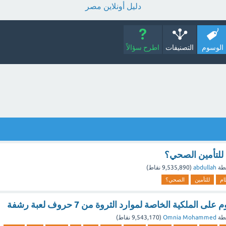
دليل أونلاين مصر
الوسوم
التصنيفات
اطرح سؤالاً
للتأمين الصحي؟
طة
abdullah
(
9,535,890
نقاط)
ام
للتأمين
الصحي؟
الملكية الخاصة لموارد الثروة من 7 حروف لعبة رشفة
طة
Omnia Mohammed
(
9,543,170
نقاط)