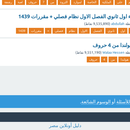
على
الملكية
الخاصة
لموارد
الثروة
من
7
حروف
لعبة
رشفة
ء اول ثانوي الفصل الاول نظام فصلي + مقررات 1439
طة
abdullah
(
9,535,890
نقاط)
اول
ثانوي
الفصل
الاول
نظام
فصلي
+
مقررات
1439
 من 4 حروف
طة
Walaa Hessen
(
9,551,190
نقاط)
هولندا
من
4
حروف
للأسئلة
أو
الوسوم الشائعة
.
دليل أونلاين مصر