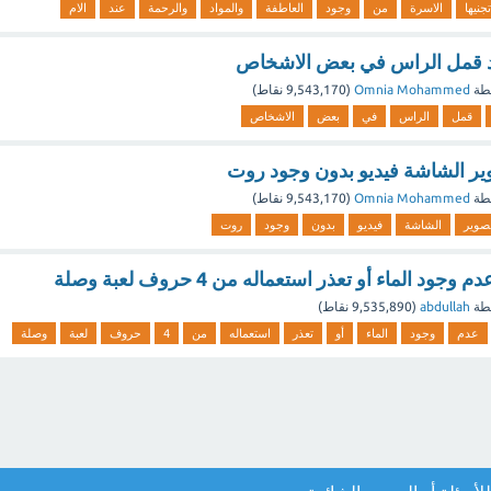
تجنيها
الاسرة
من
وجود
العاطفة
والمواد
والرحمة
عند
الام
 قمل الراس في بعض الاشخاص
طة
Omnia Mohammed
(
9,543,170
نقاط)
قمل
الراس
في
بعض
الاشخاص
ر الشاشة فيديو بدون وجود روت
طة
Omnia Mohammed
(
9,543,170
نقاط)
صوير
الشاشة
فيديو
بدون
وجود
روت
ود الماء أو تعذر استعماله من 4 حروف لعبة وصلة
طة
abdullah
(
9,535,890
نقاط)
عدم
وجود
الماء
أو
تعذر
استعماله
من
4
حروف
لعبة
وصلة