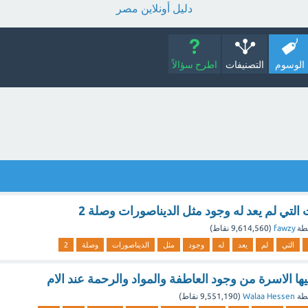
دليل أونلاين مصر
الوسوم
التصنيفات
اطرح سؤالاً
ت التي لم يعد له وجود مثل الديناصورات وصلة 2
طة
fawzy
(
9,614,560
نقاط)
التي
لم
يعد
له
وجود
مثل
الديناصورات
وصلة
2
نيها الاسرة من وجود العاطفة والمواد والرحمة عند الام
طة
Walaa Hessen
(
9,551,190
نقاط)